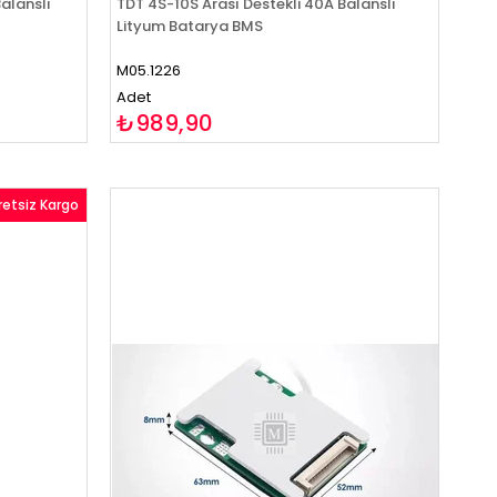
alanslı
TDT 4S-10S Arası Destekli 40A Balanslı
Lityum Batarya BMS
M05.1226
Adet
₺989,90
retsiz Kargo