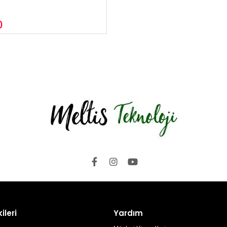
0
ileri
Yardım