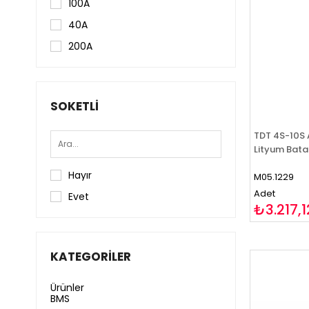
100A
40A
200A
SOKETLI
TDT 4S-10S A
Lityum Bat
Hayır
M05.1229
Adet
Evet
₺3.217,1
KATEGORILER
Ürünler
BMS