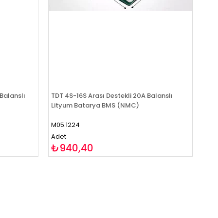
Balanslı
TDT 4S-16S Arası Destekli 20A Balanslı
Lityum Batarya BMS (NMC)
M05.1224
Adet
₺940,40