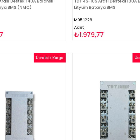
rası Destekli 40A Balanslı
TDT 4S-10S Arası Destekli 100A B
arya BMS (NMC)
Lityum Batarya BMS
M05.1228
Adet
7
₺1.979,77
Ücretsiz Kargo
Üc