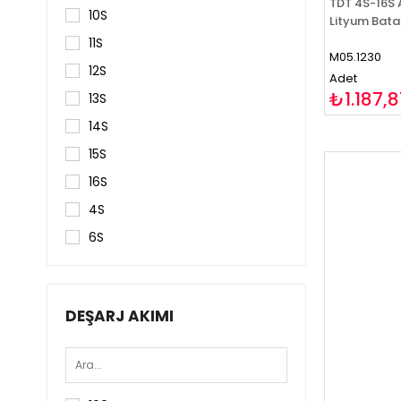
TDT 4S-16S A
10S
Lityum Bat
11S
M05.1230
12S
Adet
₺1.187,8
13S
14S
15S
16S
4S
6S
7S
8S
DEŞARJ AKIMI
9S
17S
18S