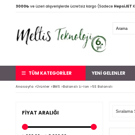
3000₺
ve üzeri alışverişlerde ücretsiz kargo (Sadece
HepsiJET
K
TÜM KATEGORİLER
YENİ GELENLER
Anasayfa
>
Ürünler
>
BMS
>
Balanslı Li-Ion
>
5S Balanslı
FIYAT ARALIĞI