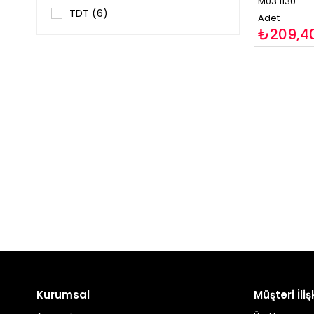
M03.1130
12S Balanslı
TDT
(6)
Adet
17S Balanslı
₺209,4
20S Balanslı
21S Balanslı
4S-16S Balanslı
4S-10S Balanslı
4S-20S Balanslı
Kurumsal
Müşteri İlişk