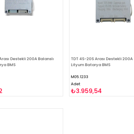
rası Destekli 200A Balanslı
TDT 4S-20S Arası Destekli 200A 
arya BMS
Lityum Batarya BMS
M05.1233
Adet
2
₺3.959,54