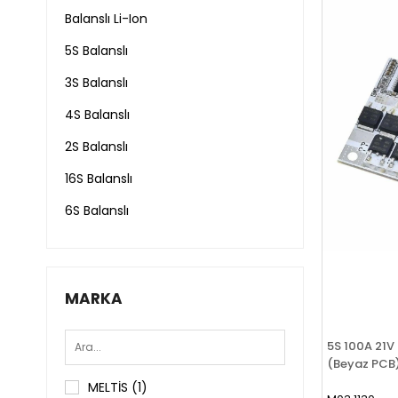
Balanslı Li-Ion
5S Balanslı
3S Balanslı
4S Balanslı
2S Balanslı
16S Balanslı
6S Balanslı
7S Balanslı
10S Balanslı
MARKA
13S Balanslı
14S Balanslı
5S 100A 21V
(Beyaz PCB
8S Balanslı
MELTİS
(1)