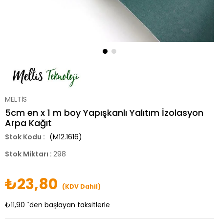
MELTİS
5cm en x 1 m boy Yapışkanlı Yalıtım İzolasyon
Arpa Kağıt
(M12.1616)
Stok Miktarı
:
298
₺23,80
(KDV Dahil)
₺11,90
`den başlayan taksitlerle