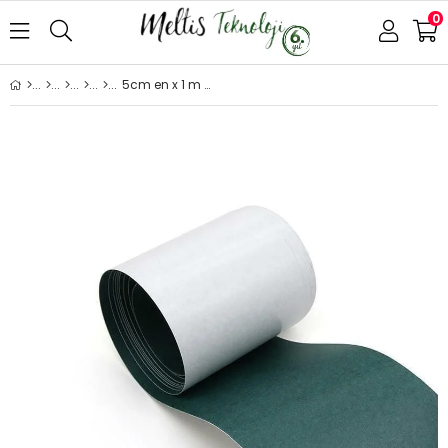
0
5cm en x 1 m boy Yapışkanlı Yalıtım İzolasyon Arpa Kağıt