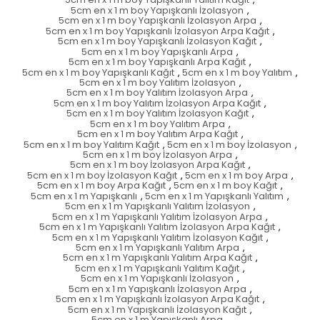
5cm en x 1 m boy Yapışkanlı İzolasyon
,
5cm en x 1 m boy Yapışkanlı İzolasyon Arpa
,
5cm en x 1 m boy Yapışkanlı İzolasyon Arpa Kağıt
,
5cm en x 1 m boy Yapışkanlı İzolasyon Kağıt
,
5cm en x 1 m boy Yapışkanlı Arpa
,
5cm en x 1 m boy Yapışkanlı Arpa Kağıt
,
5cm en x 1 m boy Yapışkanlı Kağıt
,
5cm en x 1 m boy Yalıtım
,
5cm en x 1 m boy Yalıtım İzolasyon
,
5cm en x 1 m boy Yalıtım İzolasyon Arpa
,
5cm en x 1 m boy Yalıtım İzolasyon Arpa Kağıt
,
5cm en x 1 m boy Yalıtım İzolasyon Kağıt
,
5cm en x 1 m boy Yalıtım Arpa
,
5cm en x 1 m boy Yalıtım Arpa Kağıt
,
5cm en x 1 m boy Yalıtım Kağıt
,
5cm en x 1 m boy İzolasyon
,
5cm en x 1 m boy İzolasyon Arpa
,
5cm en x 1 m boy İzolasyon Arpa Kağıt
,
5cm en x 1 m boy İzolasyon Kağıt
,
5cm en x 1 m boy Arpa
,
5cm en x 1 m boy Arpa Kağıt
,
5cm en x 1 m boy Kağıt
,
5cm en x 1 m Yapışkanlı
,
5cm en x 1 m Yapışkanlı Yalıtım
,
5cm en x 1 m Yapışkanlı Yalıtım İzolasyon
,
5cm en x 1 m Yapışkanlı Yalıtım İzolasyon Arpa
,
5cm en x 1 m Yapışkanlı Yalıtım İzolasyon Arpa Kağıt
,
5cm en x 1 m Yapışkanlı Yalıtım İzolasyon Kağıt
,
5cm en x 1 m Yapışkanlı Yalıtım Arpa
,
5cm en x 1 m Yapışkanlı Yalıtım Arpa Kağıt
,
5cm en x 1 m Yapışkanlı Yalıtım Kağıt
,
5cm en x 1 m Yapışkanlı İzolasyon
,
5cm en x 1 m Yapışkanlı İzolasyon Arpa
,
5cm en x 1 m Yapışkanlı İzolasyon Arpa Kağıt
,
5cm en x 1 m Yapışkanlı İzolasyon Kağıt
,
5cm en x 1 m Yapışkanlı Arpa
,